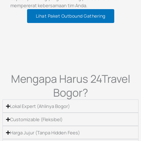
mempererat kebersamaan tim Anda.
Lihat Paket Outbound Gathering
Mengapa Harus 24Travel
Bogor?
Lokal Expert (Ahlinya Bogor)
Customizable (Fleksibel)
Harga Jujur (Tanpa Hidden Fees)