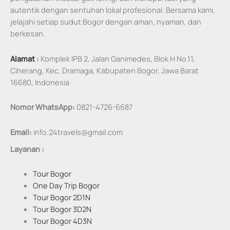
autentik dengan sentuhan lokal profesional. Bersama kami,
jelajahi setiap sudut Bogor dengan aman, nyaman, dan
berkesan.
Alamat
:
Komplek IPB 2, Jalan Ganimedes, Blok H No.11,
Ciherang, Kec. Dramaga, Kabupaten Bogor, Jawa Barat
16680, Indonesia
Nomor WhatsApp:
0821-4726-6687
Email:
info.24travels@gmail.com
Layanan :
Tour Bogor
One Day Trip Bogor
Tour Bogor 2D1N
Tour Bogor 3D2N
Tour Bogor 4D3N