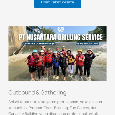
Lihat Paket Wisata
Outbound & Gathering
Solusi tepat untuk kegiatan perusahaan, sekolah, atau
komunitas. Program Team Building, Fun Games, dan
Capacity Building yang dirancang profesional untuk