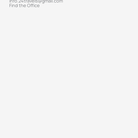
info.24travels@gmail.com
Find the Office