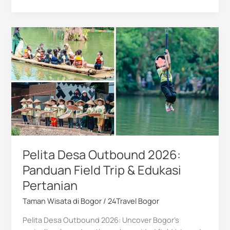
Pelita
Desa
Outbound
2026:
Panduan
Field
Trip
&
Edukasi
Pertanian
Pelita Desa Outbound 2026:
Panduan Field Trip & Edukasi
Pertanian
Taman Wisata di Bogor
/
24Travel Bogor
Pelita Desa Outbound 2026: Uncover Bogor’s