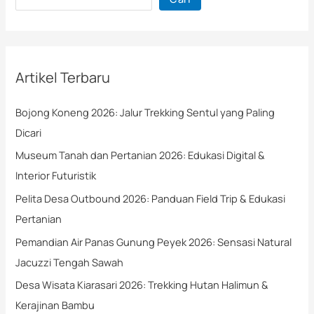
Artikel Terbaru
Bojong Koneng 2026: Jalur Trekking Sentul yang Paling
Dicari
Museum Tanah dan Pertanian 2026: Edukasi Digital &
Interior Futuristik
Pelita Desa Outbound 2026: Panduan Field Trip & Edukasi
Pertanian
Pemandian Air Panas Gunung Peyek 2026: Sensasi Natural
Jacuzzi Tengah Sawah
Desa Wisata Kiarasari 2026: Trekking Hutan Halimun &
Kerajinan Bambu