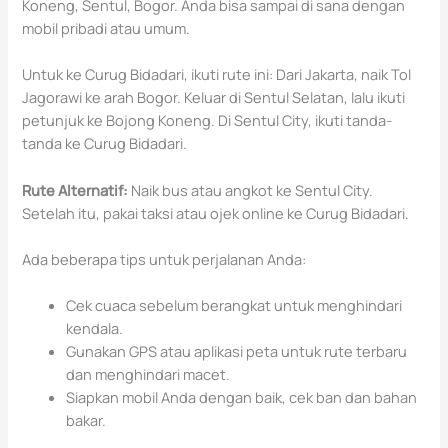
Koneng, Sentul, Bogor. Anda bisa sampai di sana dengan
mobil pribadi atau umum.
Untuk ke Curug Bidadari, ikuti rute ini: Dari Jakarta, naik Tol
Jagorawi ke arah Bogor. Keluar di Sentul Selatan, lalu ikuti
petunjuk ke Bojong Koneng. Di Sentul City, ikuti tanda-
tanda ke Curug Bidadari.
Rute Alternatif:
Naik bus atau angkot ke Sentul City.
Setelah itu, pakai taksi atau ojek online ke Curug Bidadari.
Ada beberapa tips untuk perjalanan Anda:
Cek cuaca sebelum berangkat untuk menghindari
kendala.
Gunakan GPS atau aplikasi peta untuk rute terbaru
dan menghindari macet.
Siapkan mobil Anda dengan baik, cek ban dan bahan
bakar.