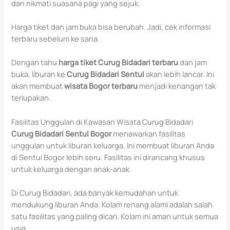
dan nikmati suasana pagi yang sejuk.
Harga tiket dan jam buka bisa berubah. Jadi, cek informasi
terbaru sebelum ke sana.
Dengan tahu
harga tiket Curug Bidadari terbaru
dan jam
buka, liburan ke
Curug Bidadari Sentul
akan lebih lancar. Ini
akan membuat
wisata Bogor terbaru
menjadi kenangan tak
terlupakan.
Fasilitas Unggulan di Kawasan Wisata Curug Bidadari
Curug Bidadari Sentul Bogor
menawarkan fasilitas
unggulan untuk liburan keluarga. Ini membuat liburan Anda
di Sentul Bogor lebih seru. Fasilitas ini dirancang khusus
untuk keluarga dengan anak-anak.
Di Curug Bidadari, ada banyak kemudahan untuk
mendukung liburan Anda. Kolam renang alami adalah salah
satu fasilitas yang paling dicari. Kolam ini aman untuk semua
usia.