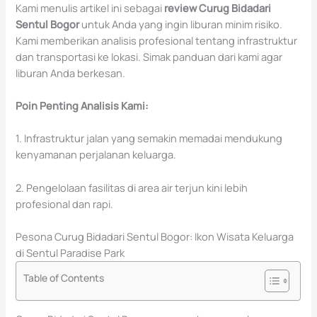
Kami menulis artikel ini sebagai
review Curug Bidadari
Sentul Bogor
untuk Anda yang ingin liburan minim risiko.
Kami memberikan analisis profesional tentang infrastruktur
dan transportasi ke lokasi. Simak panduan dari kami agar
liburan Anda berkesan.
Poin Penting Analisis Kami:
1. Infrastruktur jalan yang semakin memadai mendukung
kenyamanan perjalanan keluarga.
2. Pengelolaan fasilitas di area air terjun kini lebih
profesional dan rapi.
Pesona Curug Bidadari Sentul Bogor: Ikon Wisata Keluarga
di Sentul Paradise Park
Table of Contents