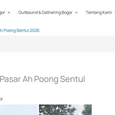
gor
Outbound & Gathering Bogor
Tentang Kami
h Poong Sentul 2026
Pasar Ah Poong Sentul
or