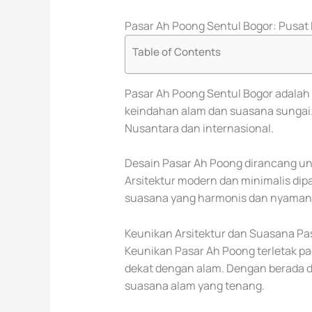
Pasar Ah Poong Sentul Bogor: Pusat
Table of Contents
Pasar Ah Poong Sentul Bogor adalah 
keindahan alam dan suasana sungai. 
Nusantara dan internasional.
Desain Pasar Ah Poong dirancang u
Arsitektur modern dan minimalis di
suasana yang harmonis dan nyaman
Keunikan Arsitektur dan Suasana Pa
Keunikan Pasar Ah Poong terletak pa
dekat dengan alam. Dengan berada d
suasana alam yang tenang.