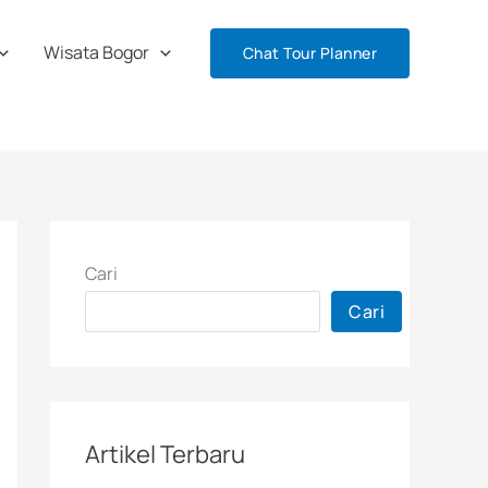
Wisata Bogor
Chat Tour Planner
Cari
Cari
Artikel Terbaru