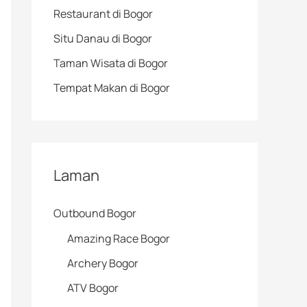
Restaurant di Bogor
Situ Danau di Bogor
Taman Wisata di Bogor
Tempat Makan di Bogor
Laman
Outbound Bogor
Amazing Race Bogor
Archery Bogor
ATV Bogor