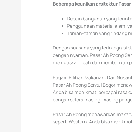
Beberapa keunikan arsitektur Pasar 
Desain bangunan yang terinte
Penggunaan material alami y
Taman-taman yang rindang 
Dengan suasana yang terintegrasi d
dengan nyaman. Pasar Ah Poong Sentu
memuaskan lidah dan memberikan p
Ragam Pilihan Makanan: Dari Nusan
Pasar Ah Poong Sentul Bogor menawa
Anda bisa menikmati berbagai rasa d
dengan selera masing-masing peng
Pasar Ah Poong menawarkan makanan
seperti Western. Anda bisa menikmati