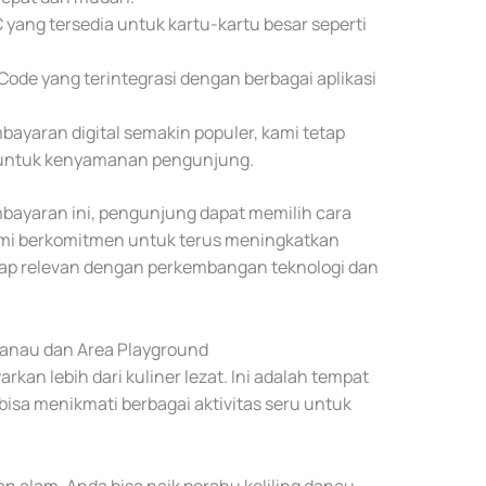
 yang tersedia untuk kartu-kartu besar seperti
ode yang terintegrasi dengan berbagai aplikasi
bayaran digital semakin populer, kami tetap
untuk kenyamanan pengunjung.
bayaran ini, pengunjung dapat memilih cara
ami berkomitmen untuk terus meningkatkan
etap relevan dengan perkembangan teknologi dan
 Danau dan Area Playground
an lebih dari kuliner lezat. Ini adalah tempat
bisa menikmati berbagai aktivitas seru untuk
an alam. Anda bisa naik perahu keliling danau