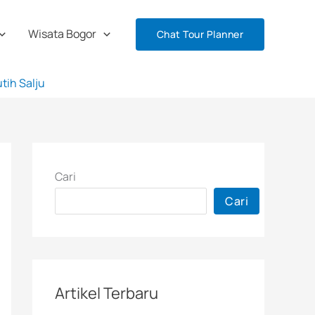
Wisata Bogor
Chat Tour Planner
tih Salju
Cari
Cari
Artikel Terbaru