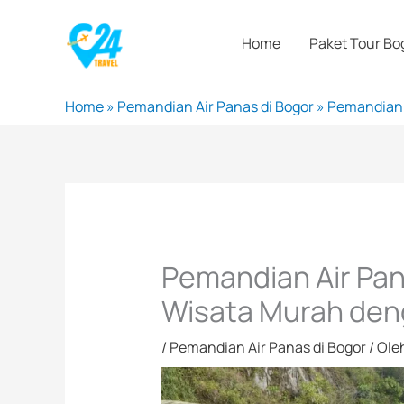
Lewati
ke
Home
Paket Tour Bo
konten
Home
»
Pemandian Air Panas di Bogor
»
Pemandian 
Pemandian Air Pa
Wisata Murah deng
/
Pemandian Air Panas di Bogor
/ Ole