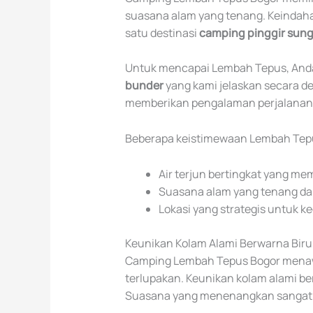
suasana alam yang tenang. Keindaha
satu destinasi
camping pinggir sung
Untuk mencapai Lembah Tepus, And
bunder
yang kami jelaskan secara d
memberikan pengalaman perjalanan 
Beberapa keistimewaan Lembah Tepus
Air terjun bertingkat yang m
Suasana alam yang tenang dan
Lokasi yang strategis untuk 
Keunikan Kolam Alami Berwarna Biru
Camping Lembah Tepus Bogor mena
terlupakan. Keunikan kolam alami ber
Suasana yang menenangkan sangat 