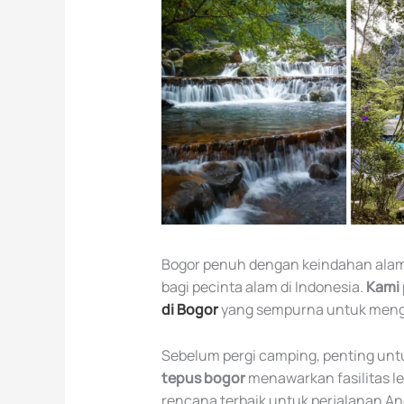
Bogor penuh dengan keindahan alam 
bagi pecinta alam di Indonesia.
Kami
di Bogor
yang sempurna untuk menghi
Sebelum pergi camping, penting un
tepus bogor
menawarkan fasilitas l
rencana terbaik untuk perjalanan A