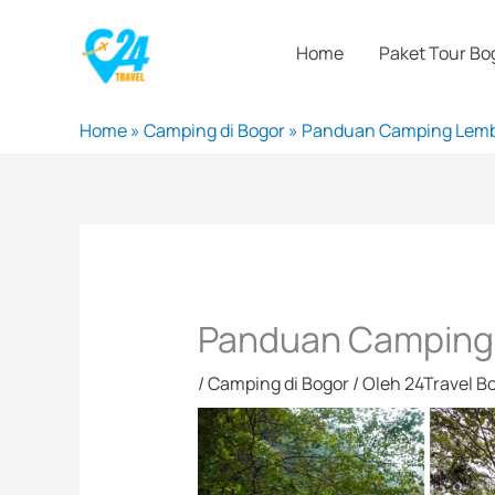
Lewati
ke
Home
Paket Tour Bo
konten
Home
»
Camping di Bogor
»
Panduan Camping Lemb
Panduan Camping
/
Camping di Bogor
/ Oleh
24Travel B