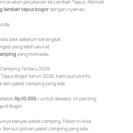
rencanakan perjalanan ke Lembah Tepus. Nikmati
g lembah tepus bogor
dengan nyaman.
Anda:
disi baik sebelum berangkat.
gasi yang lebih akurat.
amping
yang memadai.
t Camping Terbaru 2026
Tepus Bogor tahun 2026, kami punya info
uk dan paket camping yang ada.
 adalah
Rp.10.000,-
untuk dewasa. Ini penting
 di Bogor.
nya banyak paket camping. Paket ini bisa
 Berikut pilihan paket camping yang ada: