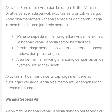
Aktivitas Seru untuk Anak dan Keluarga di Little Venice
Di Little Venice, ada banyak aktivitas seru untuk keluarga.
Anda bisa menikmati wahana sepeda air dan perahu naga.
Ini membuat liburan jadi lebih menarik.
Wahana sepeda air memungkinkan Anda menikmati
keindahan kanal Venesia sambil berolahraga.
Perahu Naga menambah keseruan dengan nuansa
budaya dan petualangan.
Area bermain anak yang dirancang dengan aman dan
nyaman untuk anak-anak.
Aktivitas ini tidak hanya seru, tapi juga mempererat
hubungan keluarga. Anda bisa membuat kenangan indah
bersama keluarga.
Wahana Sepeda Air
Menikmati keindahan kanal Venesia dengan bersepeda air