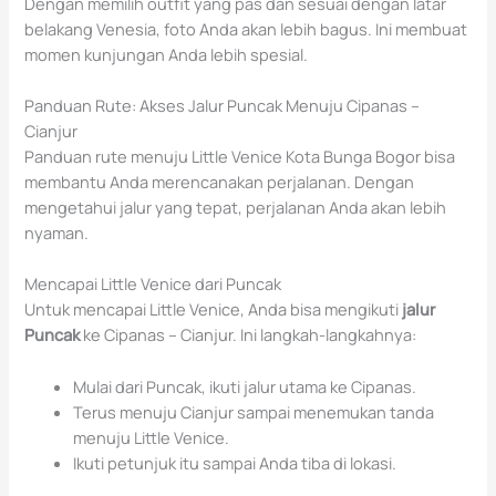
Dengan memilih outfit yang pas dan sesuai dengan latar
belakang Venesia, foto Anda akan lebih bagus. Ini membuat
momen kunjungan Anda lebih spesial.
Panduan Rute: Akses Jalur Puncak Menuju Cipanas –
Cianjur
Panduan rute menuju Little Venice Kota Bunga Bogor bisa
membantu Anda merencanakan perjalanan. Dengan
mengetahui jalur yang tepat, perjalanan Anda akan lebih
nyaman.
Mencapai Little Venice dari Puncak
Untuk mencapai Little Venice, Anda bisa mengikuti
jalur
Puncak
ke Cipanas – Cianjur. Ini langkah-langkahnya:
Mulai dari Puncak, ikuti jalur utama ke Cipanas.
Terus menuju Cianjur sampai menemukan tanda
menuju Little Venice.
Ikuti petunjuk itu sampai Anda tiba di lokasi.