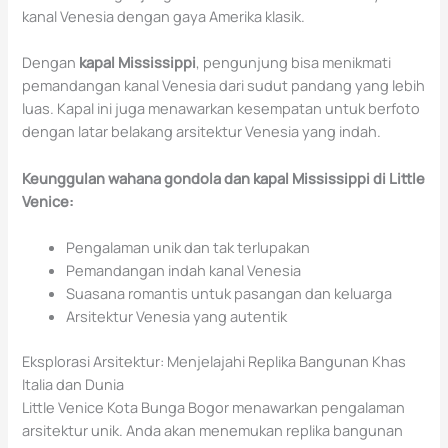
kanal Venesia dengan gaya Amerika klasik.
Dengan
kapal Mississippi
, pengunjung bisa menikmati
pemandangan kanal Venesia dari sudut pandang yang lebih
luas. Kapal ini juga menawarkan kesempatan untuk berfoto
dengan latar belakang arsitektur Venesia yang indah.
Keunggulan wahana gondola dan kapal Mississippi di Little
Venice:
Pengalaman unik dan tak terlupakan
Pemandangan indah kanal Venesia
Suasana romantis untuk pasangan dan keluarga
Arsitektur Venesia yang autentik
Eksplorasi Arsitektur: Menjelajahi Replika Bangunan Khas
Italia dan Dunia
Little Venice Kota Bunga Bogor menawarkan pengalaman
arsitektur unik. Anda akan menemukan replika bangunan