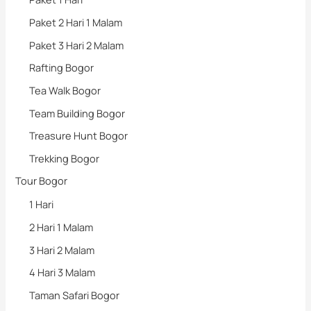
Paket 2 Hari 1 Malam
Paket 3 Hari 2 Malam
Rafting Bogor
Tea Walk Bogor
Team Building Bogor
Treasure Hunt Bogor
Trekking Bogor
Tour Bogor
1 Hari
2 Hari 1 Malam
3 Hari 2 Malam
4 Hari 3 Malam
Taman Safari Bogor