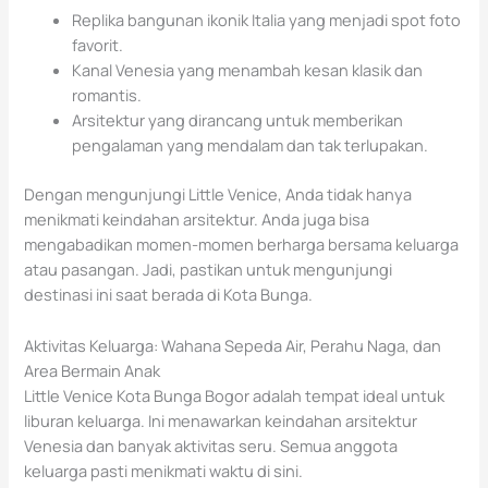
Replika bangunan ikonik Italia yang menjadi spot foto
favorit.
Kanal Venesia yang menambah kesan klasik dan
romantis.
Arsitektur yang dirancang untuk memberikan
pengalaman yang mendalam dan tak terlupakan.
Dengan mengunjungi Little Venice, Anda tidak hanya
menikmati keindahan arsitektur. Anda juga bisa
mengabadikan momen-momen berharga bersama keluarga
atau pasangan. Jadi, pastikan untuk mengunjungi
destinasi ini saat berada di Kota Bunga.
Aktivitas Keluarga: Wahana Sepeda Air, Perahu Naga, dan
Area Bermain Anak
Little Venice Kota Bunga Bogor adalah tempat ideal untuk
liburan keluarga. Ini menawarkan keindahan arsitektur
Venesia dan banyak aktivitas seru. Semua anggota
keluarga pasti menikmati waktu di sini.