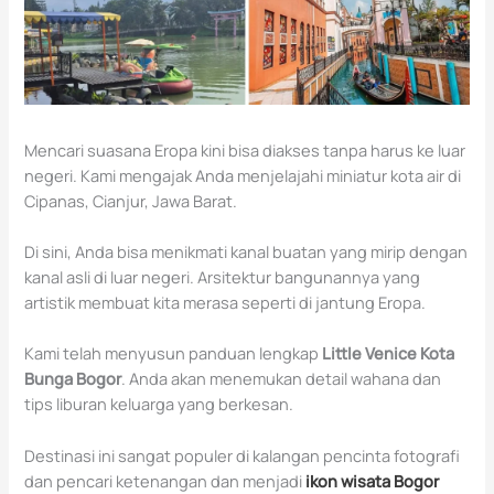
Mencari suasana Eropa kini bisa diakses tanpa harus ke luar
negeri. Kami mengajak Anda menjelajahi miniatur kota air di
Cipanas, Cianjur, Jawa Barat.
Di sini, Anda bisa menikmati kanal buatan yang mirip dengan
kanal asli di luar negeri. Arsitektur bangunannya yang
artistik membuat kita merasa seperti di jantung Eropa.
Kami telah menyusun panduan lengkap
Little Venice Kota
Bunga Bogor
. Anda akan menemukan detail wahana dan
tips liburan keluarga yang berkesan.
Destinasi ini sangat populer di kalangan pencinta fotografi
dan pencari ketenangan dan menjadi
ikon wisata Bogor