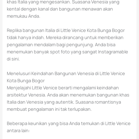
khas Italia yang mengesankan. Suasana Venesia yang
kental dengan kanal dan bangunan menawan akan
memukau Anda.
Replika bangunan Italia di Little Venice Kota Bunga Bogor
tidak hanya indah. Mereka dirancang untuk memberikan
pengalaman mendalam bagi pengunjung. Anda bisa
menemukan banyak spot foto yang sangat Instagramable
di sini.
Menelusuri Keindahan Bangunan Venesia di Little Venice
Kota Bunga Bogor
Menjelajahi Little Venice berarti mengalami keindahan
arsitektur Venesia. Anda akan menemukan bangunan khas
Italia dan Venesia yang autentik. Suasana romantisnya
membuat pengalaman ini tak terlupakan.
Beberapa keunikan yang bisa Anda temukan di Little Venice
antara lain: