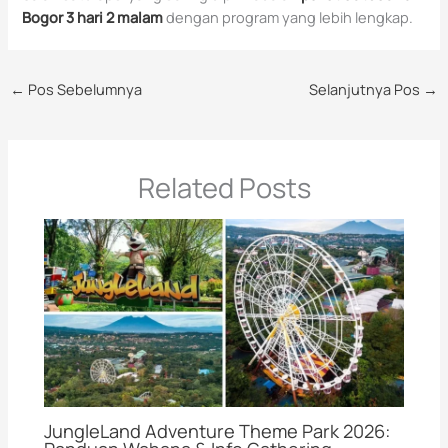
Bogor 3 hari 2 malam
dengan program yang lebih lengkap.
←
Pos Sebelumnya
Selanjutnya Pos
→
Related Posts
JungleLand Adventure Theme Park 2026: