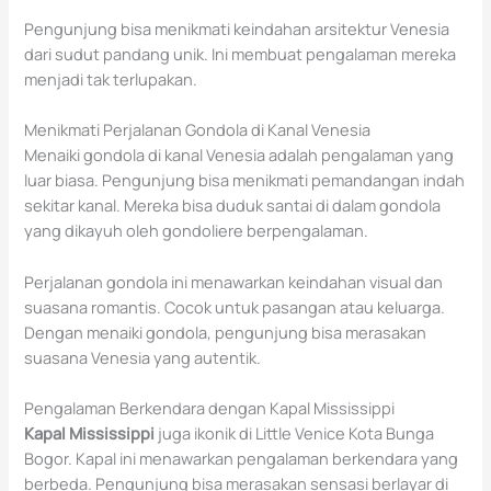
Pengunjung bisa menikmati keindahan arsitektur Venesia
dari sudut pandang unik. Ini membuat pengalaman mereka
menjadi tak terlupakan.
Menikmati Perjalanan Gondola di Kanal Venesia
Menaiki gondola di kanal Venesia adalah pengalaman yang
luar biasa. Pengunjung bisa menikmati pemandangan indah
sekitar kanal. Mereka bisa duduk santai di dalam gondola
yang dikayuh oleh gondoliere berpengalaman.
Perjalanan gondola ini menawarkan keindahan visual dan
suasana romantis. Cocok untuk pasangan atau keluarga.
Dengan menaiki gondola, pengunjung bisa merasakan
suasana Venesia yang autentik.
Pengalaman Berkendara dengan Kapal Mississippi
Kapal Mississippi
juga ikonik di Little Venice Kota Bunga
Bogor. Kapal ini menawarkan pengalaman berkendara yang
berbeda. Pengunjung bisa merasakan sensasi berlayar di