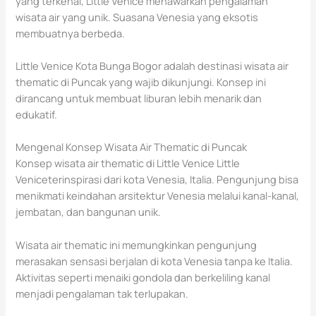
yang terkenal, Little Venice menawarkan pengalaman
wisata air yang unik. Suasana Venesia yang eksotis
membuatnya berbeda.
Little Venice Kota Bunga Bogor adalah destinasi wisata air
thematic di Puncak yang wajib dikunjungi. Konsep ini
dirancang untuk membuat liburan lebih menarik dan
edukatif.
Mengenal Konsep Wisata Air Thematic di Puncak
Konsep wisata air thematic di Little Venice Little
Veniceterinspirasi dari kota Venesia, Italia. Pengunjung bisa
menikmati keindahan arsitektur Venesia melalui kanal-kanal,
jembatan, dan bangunan unik.
Wisata air thematic ini memungkinkan pengunjung
merasakan sensasi berjalan di kota Venesia tanpa ke Italia.
Aktivitas seperti menaiki gondola dan berkeliling kanal
menjadi pengalaman tak terlupakan.