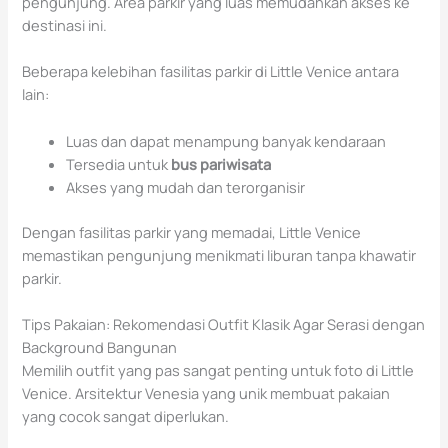
pengunjung. Area parkir yang luas memudahkan akses ke
destinasi ini.
Beberapa kelebihan fasilitas parkir di Little Venice antara
lain:
Luas dan dapat menampung banyak kendaraan
Tersedia untuk
bus pariwisata
Akses yang mudah dan terorganisir
Dengan fasilitas parkir yang memadai, Little Venice
memastikan pengunjung menikmati liburan tanpa khawatir
parkir.
Tips Pakaian: Rekomendasi Outfit Klasik Agar Serasi dengan
Background Bangunan
Memilih outfit yang pas sangat penting untuk foto di Little
Venice. Arsitektur Venesia yang unik membuat pakaian
yang cocok sangat diperlukan.