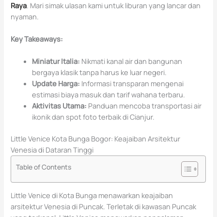
Raya
. Mari simak ulasan kami untuk liburan yang lancar dan
nyaman.
Key Takeaways:
Miniatur Italia:
Nikmati kanal air dan bangunan
bergaya klasik tanpa harus ke luar negeri.
Update Harga:
Informasi transparan mengenai
estimasi biaya masuk dan tarif wahana terbaru.
Aktivitas Utama:
Panduan mencoba transportasi air
ikonik dan spot foto terbaik di Cianjur.
Little Venice Kota Bunga Bogor: Keajaiban Arsitektur
Venesia di Dataran Tinggi
Table of Contents
Little Venice di Kota Bunga menawarkan keajaiban
arsitektur Venesia di Puncak. Terletak di kawasan Puncak