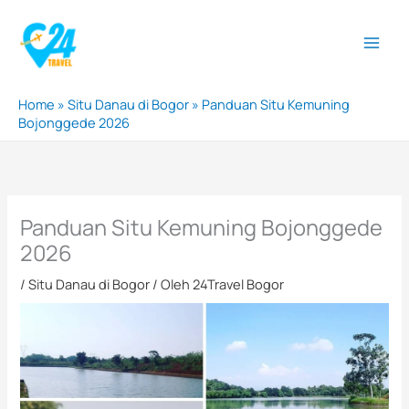
Lewati
ke
konten
Home
»
Situ Danau di Bogor
»
Panduan Situ Kemuning
Bojonggede 2026
Panduan Situ Kemuning Bojonggede
2026
/
Situ Danau di Bogor
/ Oleh
24Travel Bogor