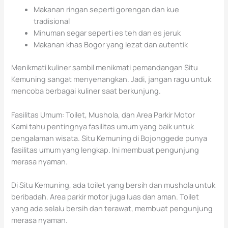
Makanan ringan seperti gorengan dan kue
tradisional
Minuman segar seperti es teh dan es jeruk
Makanan khas Bogor yang lezat dan autentik
Menikmati kuliner sambil menikmati pemandangan Situ
Kemuning sangat menyenangkan. Jadi, jangan ragu untuk
mencoba berbagai kuliner saat berkunjung.
Fasilitas Umum: Toilet, Mushola, dan Area Parkir Motor
Kami tahu pentingnya fasilitas umum yang baik untuk
pengalaman wisata. Situ Kemuning di Bojonggede punya
fasilitas umum yang lengkap. Ini membuat pengunjung
merasa nyaman.
Di Situ Kemuning, ada toilet yang bersih dan mushola untuk
beribadah. Area parkir motor juga luas dan aman. Toilet
yang ada selalu bersih dan terawat, membuat pengunjung
merasa nyaman.