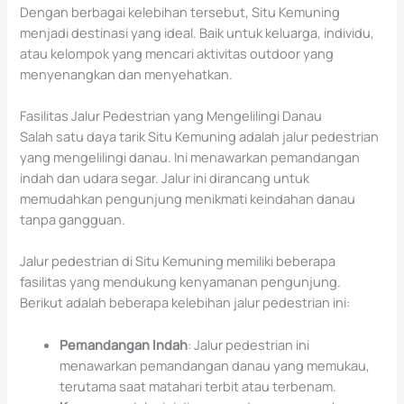
Dengan berbagai kelebihan tersebut, Situ Kemuning
menjadi destinasi yang ideal. Baik untuk keluarga, individu,
atau kelompok yang mencari aktivitas outdoor yang
menyenangkan dan menyehatkan.
Fasilitas Jalur Pedestrian yang Mengelilingi Danau
Salah satu daya tarik Situ Kemuning adalah jalur pedestrian
yang mengelilingi danau. Ini menawarkan pemandangan
indah dan udara segar. Jalur ini dirancang untuk
memudahkan pengunjung menikmati keindahan danau
tanpa gangguan.
Jalur pedestrian di Situ Kemuning memiliki beberapa
fasilitas yang mendukung kenyamanan pengunjung.
Berikut adalah beberapa kelebihan jalur pedestrian ini:
Pemandangan Indah
: Jalur pedestrian ini
menawarkan pemandangan danau yang memukau,
terutama saat matahari terbit atau terbenam.