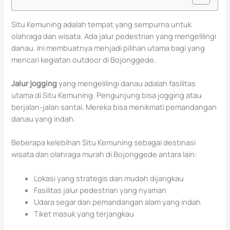
Situ Kemuning adalah tempat yang sempurna untuk
olahraga dan wisata. Ada jalur pedestrian yang mengelilingi
danau. Ini membuatnya menjadi pilihan utama bagi yang
mencari kegiatan outdoor di Bojonggede.
Jalur jogging
yang mengelilingi danau adalah fasilitas
utama di Situ Kemuning. Pengunjung bisa jogging atau
berjalan-jalan santai. Mereka bisa menikmati pemandangan
danau yang indah.
Beberapa kelebihan Situ Kemuning sebagai destinasi
wisata dan olahraga murah di Bojonggede antara lain:
Lokasi yang strategis dan mudah dijangkau
Fasilitas jalur pedestrian yang nyaman
Udara segar dan pemandangan alam yang indah
Tiket masuk yang terjangkau