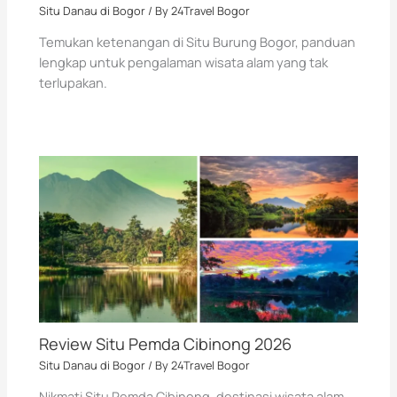
Situ Danau di Bogor
/ By
24Travel Bogor
Temukan ketenangan di Situ Burung Bogor, panduan
lengkap untuk pengalaman wisata alam yang tak
terlupakan.
Review Situ Pemda Cibinong 2026
Situ Danau di Bogor
/ By
24Travel Bogor
Nikmati Situ Pemda Cibinong, destinasi wisata alam