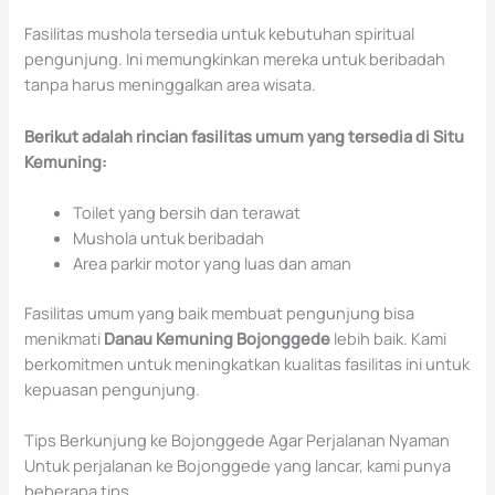
Fasilitas mushola tersedia untuk kebutuhan spiritual
pengunjung. Ini memungkinkan mereka untuk beribadah
tanpa harus meninggalkan area wisata.
Berikut adalah rincian fasilitas umum yang tersedia di Situ
Kemuning:
Toilet yang bersih dan terawat
Mushola untuk beribadah
Area parkir motor yang luas dan aman
Fasilitas umum yang baik membuat pengunjung bisa
menikmati
Danau Kemuning Bojonggede
lebih baik. Kami
berkomitmen untuk meningkatkan kualitas fasilitas ini untuk
kepuasan pengunjung.
Tips Berkunjung ke Bojonggede Agar Perjalanan Nyaman
Untuk perjalanan ke Bojonggede yang lancar, kami punya
beberapa tips.