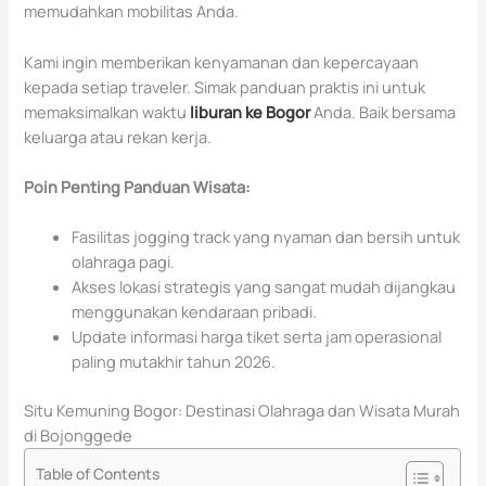
memudahkan mobilitas Anda.
Kami ingin memberikan kenyamanan dan kepercayaan
kepada setiap traveler. Simak panduan praktis ini untuk
memaksimalkan waktu
liburan ke Bogor
Anda. Baik bersama
keluarga atau rekan kerja.
Poin Penting Panduan Wisata:
Fasilitas jogging track yang nyaman dan bersih untuk
olahraga pagi.
Akses lokasi strategis yang sangat mudah dijangkau
menggunakan kendaraan pribadi.
Update informasi harga tiket serta jam operasional
paling mutakhir tahun 2026.
Situ Kemuning Bogor: Destinasi Olahraga dan Wisata Murah
di Bojonggede
Table of Contents