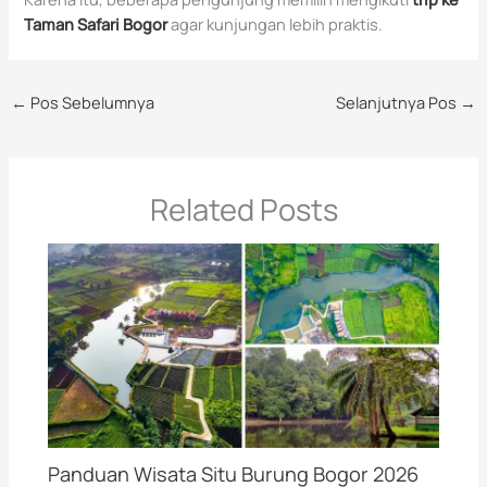
Taman Safari Bogor
agar kunjungan lebih praktis.
←
Pos Sebelumnya
Selanjutnya Pos
→
Related Posts
Panduan Wisata Situ Burung Bogor 2026