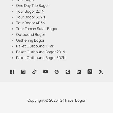
One Day Trip Bogor
Tour Bogor 2D1N
Tour Bogor 3D2N
Tour Bogor 4D3N
Tour Taman Safari Bogor
Outbound Bogor
Gathering Bogor
Paket Outbound 1 Hari
Paket Outbound Bogor 2D1N
Paket Outbound Bogor 3D2N
Copyright © 2026 | 24Travel Bogor