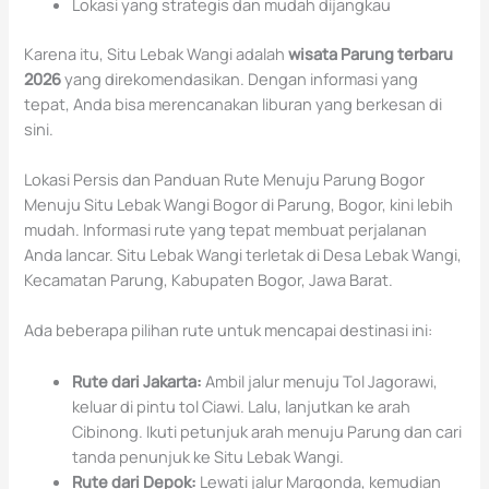
Lokasi yang strategis dan mudah dijangkau
Karena itu, Situ Lebak Wangi adalah
wisata Parung terbaru
2026
yang direkomendasikan. Dengan informasi yang
tepat, Anda bisa merencanakan liburan yang berkesan di
sini.
Lokasi Persis dan Panduan Rute Menuju Parung Bogor
Menuju Situ Lebak Wangi Bogor di Parung, Bogor, kini lebih
mudah. Informasi rute yang tepat membuat perjalanan
Anda lancar. Situ Lebak Wangi terletak di Desa Lebak Wangi,
Kecamatan Parung, Kabupaten Bogor, Jawa Barat.
Ada beberapa pilihan rute untuk mencapai destinasi ini:
Rute dari Jakarta:
Ambil jalur menuju Tol Jagorawi,
keluar di pintu tol Ciawi. Lalu, lanjutkan ke arah
Cibinong. Ikuti petunjuk arah menuju Parung dan cari
tanda penunjuk ke Situ Lebak Wangi.
Rute dari Depok:
Lewati jalur Margonda, kemudian