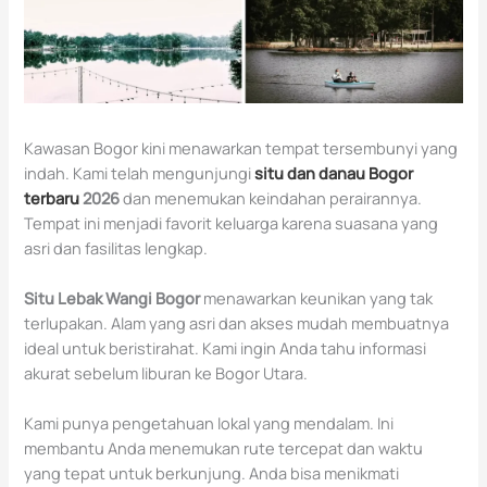
Kawasan Bogor kini menawarkan tempat tersembunyi yang
indah. Kami telah mengunjungi
situ dan danau Bogor
terbaru
2026
dan menemukan keindahan perairannya.
Tempat ini menjadi favorit keluarga karena suasana yang
asri dan fasilitas lengkap.
Situ Lebak Wangi Bogor
menawarkan keunikan yang tak
terlupakan. Alam yang asri dan akses mudah membuatnya
ideal untuk beristirahat. Kami ingin Anda tahu informasi
akurat sebelum liburan ke Bogor Utara.
Kami punya pengetahuan lokal yang mendalam. Ini
membantu Anda menemukan rute tercepat dan waktu
yang tepat untuk berkunjung. Anda bisa menikmati