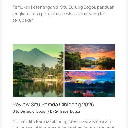
Temukan ketenangan di Situ Burung Bogor, panduan
lengkap untuk pengalaman wisata alam yang tak
terlupakan.
Review Situ Pemda Cibinong 2026
Situ Danau di Bogor
/ By
24Travel Bogor
Nikmati Situ Pemda Cibinong, destinasi wisata alam
terjangkau di jantung pemerintahan Bogor. Kunjungi