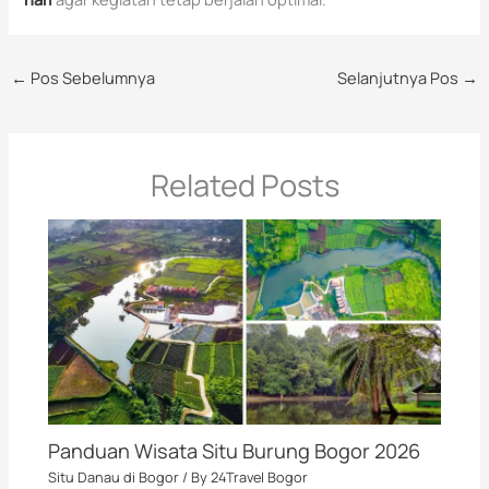
←
Pos Sebelumnya
Selanjutnya Pos
→
Related Posts
Panduan Wisata Situ Burung Bogor 2026
Situ Danau di Bogor
/ By
24Travel Bogor