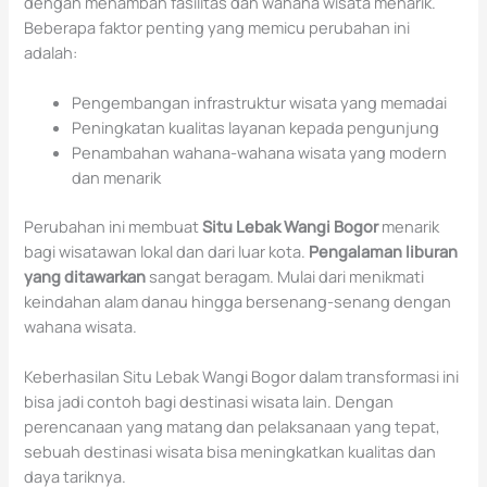
dengan menambah fasilitas dan wahana wisata menarik.
Beberapa faktor penting yang memicu perubahan ini
adalah:
Pengembangan infrastruktur wisata yang memadai
Peningkatan kualitas layanan kepada pengunjung
Penambahan wahana-wahana wisata yang modern
dan menarik
Perubahan ini membuat
Situ Lebak Wangi Bogor
menarik
bagi wisatawan lokal dan dari luar kota.
Pengalaman liburan
yang ditawarkan
sangat beragam. Mulai dari menikmati
keindahan alam danau hingga bersenang-senang dengan
wahana wisata.
Keberhasilan Situ Lebak Wangi Bogor dalam transformasi ini
bisa jadi contoh bagi destinasi wisata lain. Dengan
perencanaan yang matang dan pelaksanaan yang tepat,
sebuah destinasi wisata bisa meningkatkan kualitas dan
daya tariknya.