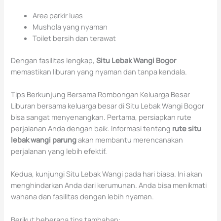
Area parkir luas
Mushola yang nyaman
Toilet bersih dan terawat
Dengan fasilitas lengkap,
Situ Lebak Wangi Bogor
memastikan liburan yang nyaman dan tanpa kendala.
Tips Berkunjung Bersama Rombongan Keluarga Besar
Liburan bersama keluarga besar di Situ Lebak Wangi Bogor
bisa sangat menyenangkan. Pertama, persiapkan rute
perjalanan Anda dengan baik. Informasi tentang
rute situ
lebak wangi parung
akan membantu merencanakan
perjalanan yang lebih efektif.
Kedua, kunjungi Situ Lebak Wangi pada hari biasa. Ini akan
menghindarkan Anda dari kerumunan. Anda bisa menikmati
wahana dan fasilitas dengan lebih nyaman.
Berikut beberapa tips tambahan: