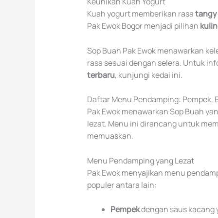
Keunikan Kuah Yogurt
Kuah yogurt memberikan rasa
tangy
Pak Ewok Bogor menjadi pilihan
kulin
Sop Buah Pak Ewok menawarkan kelez
rasa sesuai dengan selera. Untuk in
terbaru
, kunjungi kedai ini.
Daftar Menu Pendamping: Pempek, Ba
Pak Ewok menawarkan Sop Buah yan
lezat. Menu ini dirancang untuk me
memuaskan.
Menu Pendamping yang Lezat
Pak Ewok menyajikan menu pendampin
populer antara lain:
Pempek
dengan saus kacang y