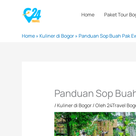
Lewati
ke
Home
Paket Tour Bo
konten
Home
»
Kuliner di Bogor
»
Panduan Sop Buah Pak E
Panduan Sop Buah
/
Kuliner di Bogor
/ Oleh
24Travel Bog