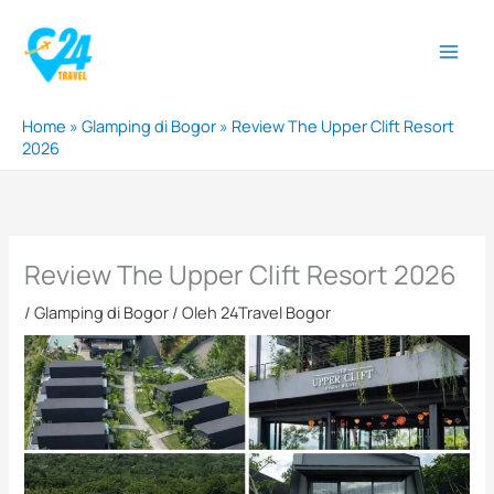
Lewati
ke
konten
Home
»
Glamping di Bogor
»
Review The Upper Clift Resort
2026
Review The Upper Clift Resort 2026
/
Glamping di Bogor
/ Oleh
24Travel Bogor