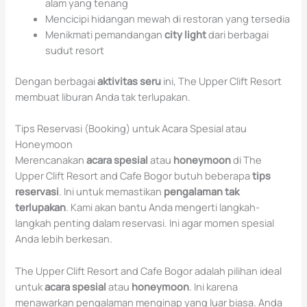
alam yang tenang
Mencicipi hidangan mewah di restoran yang tersedia
Menikmati pemandangan
city light
dari berbagai
sudut resort
Dengan berbagai
aktivitas seru
ini, The Upper Clift Resort
membuat liburan Anda tak terlupakan.
Tips Reservasi (Booking) untuk Acara Spesial atau
Honeymoon
Merencanakan
acara spesial
atau
honeymoon
di The
Upper Clift Resort and Cafe Bogor butuh beberapa
tips
reservasi
. Ini untuk memastikan
pengalaman tak
terlupakan
. Kami akan bantu Anda mengerti langkah-
langkah penting dalam reservasi. Ini agar momen spesial
Anda lebih berkesan.
The Upper Clift Resort and Cafe Bogor adalah pilihan ideal
untuk
acara spesial
atau
honeymoon
. Ini karena
menawarkan pengalaman menginap yang luar biasa. Anda